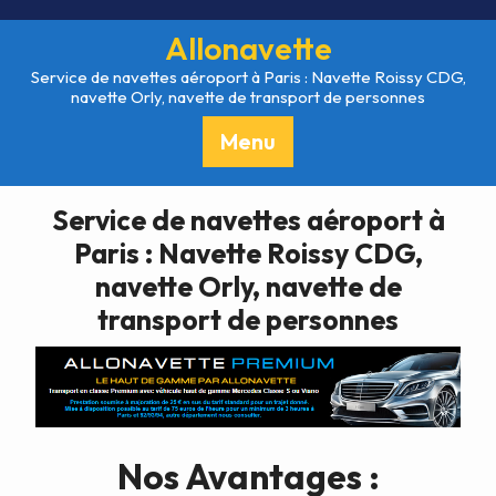
Skip
to
Allonavette
content
Service de navettes aéroport à Paris : Navette Roissy CDG,
navette Orly, navette de transport de personnes
Menu
Service de navettes aéroport à
Paris : Navette Roissy CDG,
navette Orly, navette de
transport de personnes
Nos Avantages :