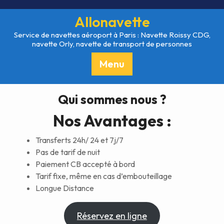
Skip
to
Allonavette
content
Service de navettes aéroport à Paris : Navette Roissy CDG,
navette Orly, navette de transport de personnes
Menu
Qui sommes nous ?
Nos Avantages :
Transferts 24h/ 24 et 7j/7
Pas de tarif de nuit
Paiement CB accepté à bord
Tarif fixe, même en cas d’embouteillage
Longue Distance
Réservez en ligne