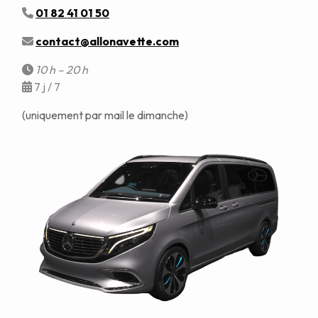
01 82 41 01 50
contact@allonavette.com
10 h – 20 h
7 j / 7
(uniquement par mail le dimanche)